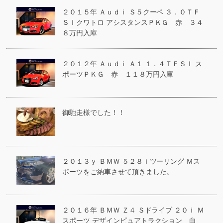
２０１５年 Ａｕｄｉ Ｓ５クーペ ３．０ＴＦ
ＳＩクワトロ アシスタンスＰＫＧ 赤 ３４
８万円入庫
２０１２年 Ａｕｄｉ Ａ１ １．４ＴＦＳＩ ス
ポーツＰＫＧ 赤 １１８万円入庫
御馳走様でした！！
２０１３ｙ ＢＭＷ ５２８ｉツーリング Ｍス
ポーツをご納車させて頂きました。
２０１６年 ＢＭＷ Ｚ４ Ｓドライブ ２０ｉ Ｍ
スポーツ デザインピュアトラクション 白