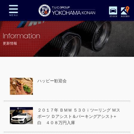
STOCK
ACCESS
在庫車両情報
保証&サービス
パーツリスト
Information
TUCとは？
店舗情報
アクセスマップ
更新情報
全国納車
特別作業
注文販売
自動車保険
買取査定
スタッフ紹介
リクルート
お問い合わせ
会社概要
ハッピー歓迎会
プライバシーポリシー
スタッフblog
納車blog
２０１７年 ＢＭＷ ５３０ｉツーリング Ｍス
ポーツ Ｄアシスト＆パーキングアシスト+
白 ４０８万円入庫