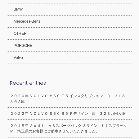
BMW
Mercedes-Benz
OTHER
PORSCHE
Volvo
Recent entries
２０２０年 ＶＯＬＶＯ Ｖ６０ Ｔ５ インスクリプション 白 ３１８
万円入庫
２０２２年 ＶＯＬＶＯ Ｓ６０ Ｂ５ Ｒデザイン 白 ３２３万円入庫
２０１８年 Ａｕｄｉ Ａ３スポーツバック Ｓライン ミトスブラック
Ｍ 埼玉県のお客様にご納車させていただきました。