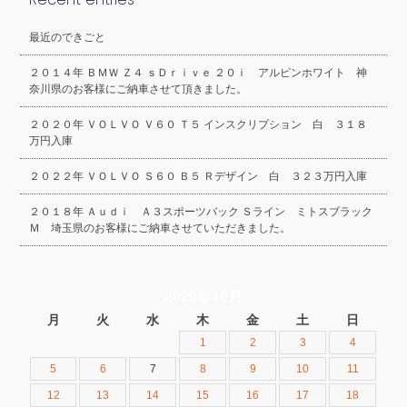
最近のできごと
２０１４年 ＢＭＷ Ｚ４ ｓＤｒｉｖｅ ２０ｉ アルピンホワイト 神
奈川県のお客様にご納車させて頂きました。
２０２０年 ＶＯＬＶＯ Ｖ６０ Ｔ５ インスクリプション 白 ３１８
万円入庫
２０２２年 ＶＯＬＶＯ Ｓ６０ Ｂ５ Ｒデザイン 白 ３２３万円入庫
２０１８年 Ａｕｄｉ Ａ３スポーツバック Ｓライン ミトスブラック
Ｍ 埼玉県のお客様にご納車させていただきました。
2020年10月
月
火
水
木
金
土
日
1
2
3
4
5
6
7
8
9
10
11
12
13
14
15
16
17
18