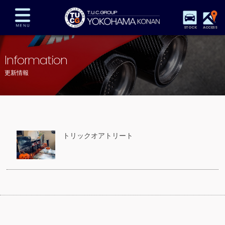
STOCK
ACCESS
在庫車両情報
保証&サービス
パーツリスト
Information
TUCとは？
店舗情報
アクセスマップ
更新情報
全国納車
特別作業
注文販売
自動車保険
買取査定
スタッフ紹介
リクルート
お問い合わせ
会社概要
トリックオアトリート
プライバシーポリシー
スタッフblog
納車blog