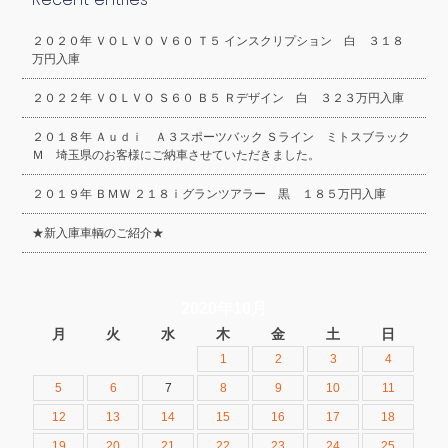
２０２０年 ＶＯＬＶＯ Ｖ６０ Ｔ５ インスクリプション 白 ３１８
万円入庫
２０２２年 ＶＯＬＶＯ Ｓ６０ Ｂ５ Ｒデザイン 白 ３２３万円入庫
２０１８年 Ａｕｄｉ Ａ３スポーツバック Ｓライン ミトスブラック
Ｍ 埼玉県のお客様にご納車させていただきました。
２０１９年 ＢＭＷ ２１８ｉグランツアラー 黒 １８５万円入庫
★新入庫車輌のご紹介★
2020年10月
月
火
水
木
金
土
日
1
2
3
4
5
6
7
8
9
10
11
12
13
14
15
16
17
18
19
20
21
22
23
24
25