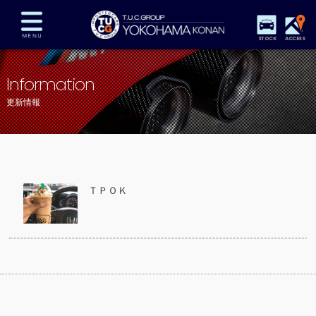
STOCK
ACCESS
在庫車両情報
保証&サービス
パーツリスト
Information
TUCとは？
店舗情報
アクセスマップ
更新情報
全国納車
特別作業
注文販売
自動車保険
買取査定
スタッフ紹介
リクルート
お問い合わせ
会社概要
ＴＰＯＫ
プライバシーポリシー
スタッフblog
納車blog