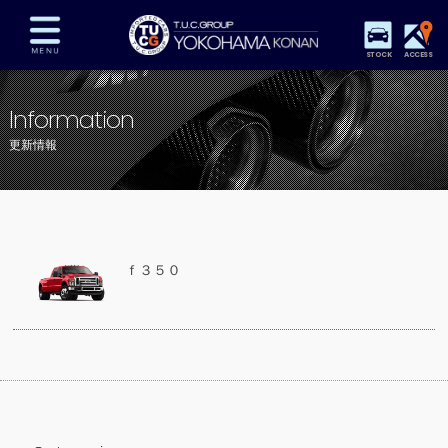
STOCK
ACCESS
在庫車両情報
保証&サービス
パーツリスト
Information
TUCとは？
店舗情報
アクセスマップ
更新情報
全国納車
特別作業
注文販売
自動車保険
買取査定
スタッフ紹介
リクルート
お問い合わせ
会社概要
ｆ３５０
プライバシーポリシー
スタッフblog
納車blog