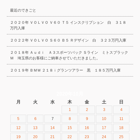
最近のできごと
２０２０年 ＶＯＬＶＯ Ｖ６０ Ｔ５ インスクリプション 白 ３１８
万円入庫
２０２２年 ＶＯＬＶＯ Ｓ６０ Ｂ５ Ｒデザイン 白 ３２３万円入庫
２０１８年 Ａｕｄｉ Ａ３スポーツバック Ｓライン ミトスブラック
Ｍ 埼玉県のお客様にご納車させていただきました。
２０１９年 ＢＭＷ ２１８ｉグランツアラー 黒 １８５万円入庫
2020年10月
月
火
水
木
金
土
日
1
2
3
4
5
6
7
8
9
10
11
12
13
14
15
16
17
18
19
20
21
22
23
24
25