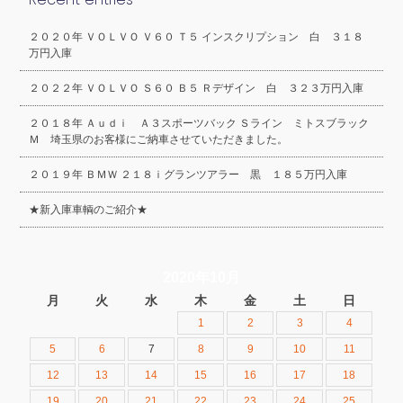
２０２０年 ＶＯＬＶＯ Ｖ６０ Ｔ５ インスクリプション 白 ３１８
万円入庫
２０２２年 ＶＯＬＶＯ Ｓ６０ Ｂ５ Ｒデザイン 白 ３２３万円入庫
２０１８年 Ａｕｄｉ Ａ３スポーツバック Ｓライン ミトスブラック
Ｍ 埼玉県のお客様にご納車させていただきました。
２０１９年 ＢＭＷ ２１８ｉグランツアラー 黒 １８５万円入庫
★新入庫車輌のご紹介★
2020年10月
月
火
水
木
金
土
日
1
2
3
4
5
6
7
8
9
10
11
12
13
14
15
16
17
18
19
20
21
22
23
24
25