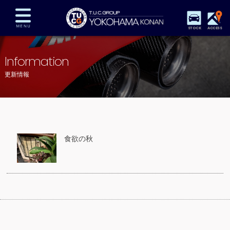
STOCK
ACCESS
在庫車両情報
保証&サービス
パーツリスト
Information
TUCとは？
店舗情報
アクセスマップ
更新情報
全国納車
特別作業
注文販売
自動車保険
買取査定
スタッフ紹介
リクルート
お問い合わせ
会社概要
食欲の秋
プライバシーポリシー
スタッフblog
納車blog