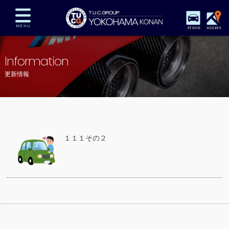
STOCK
ACCESS
在庫車両情報
保証&サービス
パーツリスト
Information
TUCとは？
店舗情報
アクセスマップ
更新情報
全国納車
特別作業
注文販売
自動車保険
買取査定
スタッフ紹介
リクルート
お問い合わせ
会社概要
１１１その２
プライバシーポリシー
スタッフblog
納車blog