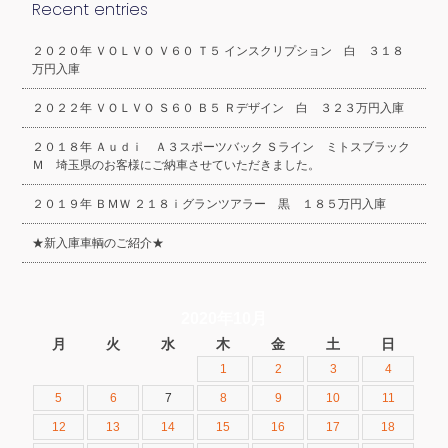
Recent entries
２０２０年 ＶＯＬＶＯ Ｖ６０ Ｔ５ インスクリプション 白 ３１８
万円入庫
２０２２年 ＶＯＬＶＯ Ｓ６０ Ｂ５ Ｒデザイン 白 ３２３万円入庫
２０１８年 Ａｕｄｉ Ａ３スポーツバック Ｓライン ミトスブラック
Ｍ 埼玉県のお客様にご納車させていただきました。
２０１９年 ＢＭＷ ２１８ｉグランツアラー 黒 １８５万円入庫
★新入庫車輌のご紹介★
2020年10月
月
火
水
木
金
土
日
1
2
3
4
5
6
7
8
9
10
11
12
13
14
15
16
17
18