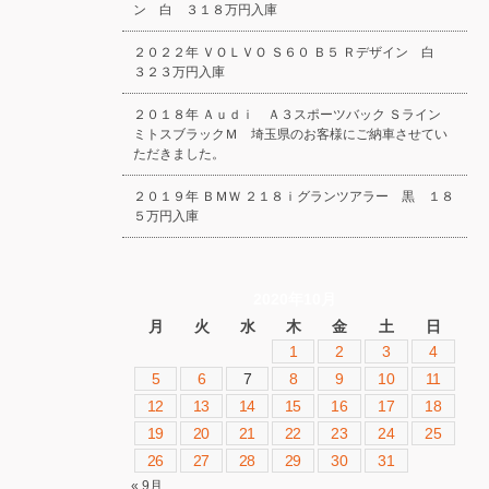
ン 白 ３１８万円入庫
２０２２年 ＶＯＬＶＯ Ｓ６０ Ｂ５ Ｒデザイン 白
３２３万円入庫
２０１８年 Ａｕｄｉ Ａ３スポーツバック Ｓライン
ミトスブラックＭ 埼玉県のお客様にご納車させてい
ただきました。
２０１９年 ＢＭＷ ２１８ｉグランツアラー 黒 １８
５万円入庫
2020年10月
月
火
水
木
金
土
日
1
2
3
4
5
6
7
8
9
10
11
12
13
14
15
16
17
18
19
20
21
22
23
24
25
26
27
28
29
30
31
« 9月