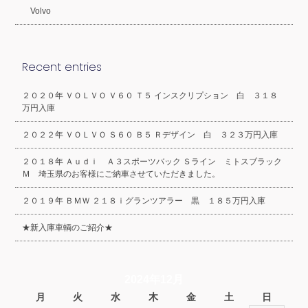
Volvo
Recent entries
２０２０年 ＶＯＬＶＯ Ｖ６０ Ｔ５ インスクリプション 白 ３１８
万円入庫
２０２２年 ＶＯＬＶＯ Ｓ６０ Ｂ５ Ｒデザイン 白 ３２３万円入庫
２０１８年 Ａｕｄｉ Ａ３スポーツバック Ｓライン ミトスブラック
Ｍ 埼玉県のお客様にご納車させていただきました。
２０１９年 ＢＭＷ ２１８ｉグランツアラー 黒 １８５万円入庫
★新入庫車輌のご紹介★
2024年12月
月
火
水
木
金
土
日