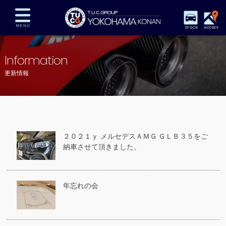
STOCK
ACCESS
在庫車両情報
保証&サービス
パーツリスト
Information
TUCとは？
店舗情報
アクセスマップ
更新情報
全国納車
特別作業
注文販売
自動車保険
買取査定
スタッフ紹介
リクルート
お問い合わせ
会社概要
２０２１ｙ メルセデスＡＭＧ ＧＬＢ３５をご
プライバシーポリシー
納車させて頂きました。
スタッフblog
納車blog
年忘れの会