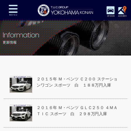
STOCK
ACCESS
在庫車両情報
保証&サービス
パーツリスト
Information
TUCとは？
店舗情報
アクセスマップ
更新情報
全国納車
特別作業
注文販売
自動車保険
買取査定
スタッフ紹介
リクルート
お問い合わせ
会社概要
２０１５年 Ｍ・ベンツ Ｃ２００ ステーショ
プライバシーポリシー
ンワゴン スポーツ 白 １８８万円入庫
スタッフblog
納車blog
２０１６年 Ｍ・ベンツ ＧＬＣ２５０ ４ＭＡ
ＴＩＣ スポーツ 白 ２９８万円入庫