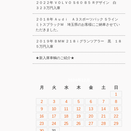
２０２２年 ＶＯＬＶＯ Ｓ６０ Ｂ５ Ｒデザイン 白
３２３万円入庫
２０１８年 Ａｕｄｉ Ａ３スポーツバック Ｓライン
ミトスブラックＭ 埼玉県のお客様にご納車させてい
ただきました。
２０１９年 ＢＭＷ ２１８ｉグランツアラー 黒 １８
５万円入庫
★新入庫車輌のご紹介★
2024年12月
月
火
水
木
金
土
日
1
2
3
4
5
6
7
8
9
10
11
12
13
14
15
16
17
18
19
20
21
22
23
24
25
26
27
28
29
30
31