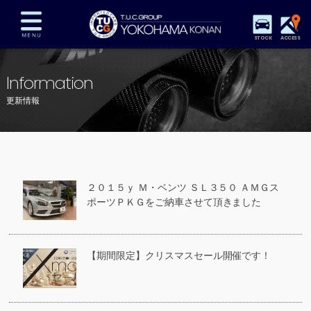
STOCK
ACCESS
在庫車両情報
保証&サービス
パーツリスト
Information
TUCとは？
店舗情報
アクセスマップ
更新情報
全国納車
特別作業
注文販売
自動車保険
買取査定
スタッフ紹介
リクルート
お問い合わせ
会社概要
２０１５ｙ Ｍ・ベンツ ＳＬ３５０ ＡＭＧス
プライバシーポリシー
ポーツＰＫＧをご納車させて頂きました
スタッフblog
納車blog
【期間限定】クリスマスセール開催です！