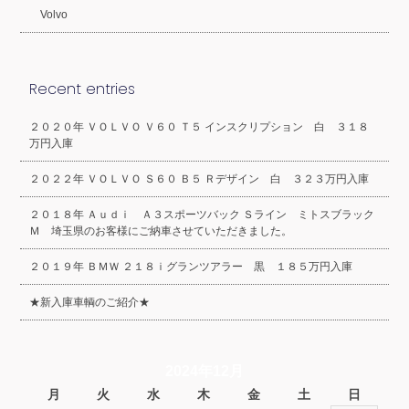
Volvo
Recent entries
２０２０年 ＶＯＬＶＯ Ｖ６０ Ｔ５ インスクリプション 白 ３１８
万円入庫
２０２２年 ＶＯＬＶＯ Ｓ６０ Ｂ５ Ｒデザイン 白 ３２３万円入庫
２０１８年 Ａｕｄｉ Ａ３スポーツバック Ｓライン ミトスブラック
Ｍ 埼玉県のお客様にご納車させていただきました。
２０１９年 ＢＭＷ ２１８ｉグランツアラー 黒 １８５万円入庫
★新入庫車輌のご紹介★
2024年12月
月
火
水
木
金
土
日