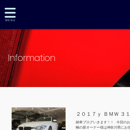
Information
２０１７ｙ ＢＭＷ 
納車ブログいきます！！ 今回のお
輌の新オーナー様は神奈川県にお