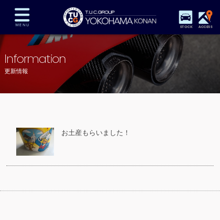
STOCK
ACCESS
在庫車両情報
保証&サービス
パーツリスト
Information
TUCとは？
店舗情報
アクセスマップ
更新情報
全国納車
特別作業
注文販売
自動車保険
買取査定
スタッフ紹介
リクルート
お問い合わせ
会社概要
お土産もらいました！
プライバシーポリシー
スタッフblog
納車blog