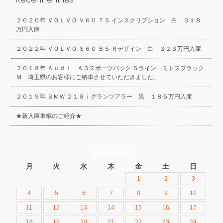
２０２０年 ＶＯＬＶＯ Ｖ６０ Ｔ５ インスクリプション 白 ３１８
万円入庫
２０２２年 ＶＯＬＶＯ Ｓ６０ Ｂ５ Ｒデザイン 白 ３２３万円入庫
２０１８年 Ａｕｄｉ Ａ３スポーツバック Ｓライン ミトスブラック
Ｍ 埼玉県のお客様にご納車させていただきました。
２０１９年 ＢＭＷ ２１８ｉグランツアラー 黒 １８５万円入庫
★新入庫車輌のご紹介★
2026年5月
月
火
水
木
金
土
日
1
2
3
4
5
6
7
8
9
10
11
12
13
14
15
16
17
18
19
20
21
22
23
24