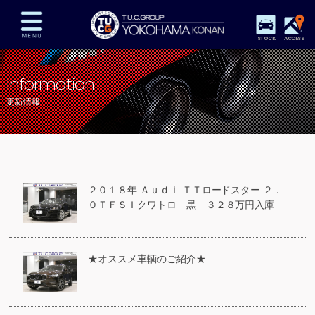
STOCK
ACCESS
在庫車両情報
保証&サービス
パーツリスト
Information
TUCとは？
店舗情報
アクセスマップ
更新情報
全国納車
特別作業
注文販売
自動車保険
買取査定
スタッフ紹介
リクルート
お問い合わせ
会社概要
２０１８年 Ａｕｄｉ ＴＴロードスター ２．
プライバシーポリシー
０ＴＦＳＩクワトロ 黒 ３２８万円入庫
スタッフblog
納車blog
★オススメ車輌のご紹介★