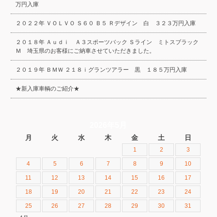
万円入庫
２０２２年 ＶＯＬＶＯ Ｓ６０ Ｂ５ Ｒデザイン 白 ３２３万円入庫
２０１８年 Ａｕｄｉ Ａ３スポーツバック Ｓライン ミトスブラック
Ｍ 埼玉県のお客様にご納車させていただきました。
２０１９年 ＢＭＷ ２１８ｉグランツアラー 黒 １８５万円入庫
★新入庫車輌のご紹介★
2026年5月
月
火
水
木
金
土
日
1
2
3
4
5
6
7
8
9
10
11
12
13
14
15
16
17
18
19
20
21
22
23
24
25
26
27
28
29
30
31