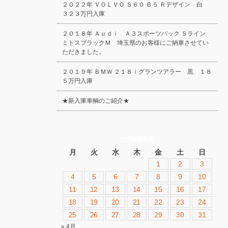
２０２２年 ＶＯＬＶＯ Ｓ６０ Ｂ５ Ｒデザイン 白
３２３万円入庫
２０１８年 Ａｕｄｉ Ａ３スポーツバック Ｓライン
ミトスブラックＭ 埼玉県のお客様にご納車させてい
ただきました。
２０１９年 ＢＭＷ ２１８ｉグランツアラー 黒 １８
５万円入庫
★新入庫車輌のご紹介★
2026年5月
月
火
水
木
金
土
日
1
2
3
4
5
6
7
8
9
10
11
12
13
14
15
16
17
18
19
20
21
22
23
24
25
26
27
28
29
30
31
« 4月