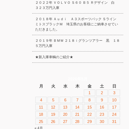
２０２２年 ＶＯＬＶＯ Ｓ６０ Ｂ５ Ｒデザイン 白
３２３万円入庫
２０１８年 Ａｕｄｉ Ａ３スポーツバック Ｓライン
ミトスブラックＭ 埼玉県のお客様にご納車させてい
ただきました。
２０１９年 ＢＭＷ ２１８ｉグランツアラー 黒 １８
５万円入庫
★新入庫車輌のご紹介★
2026年5月
月
火
水
木
金
土
日
1
2
3
4
5
6
7
8
9
10
11
12
13
14
15
16
17
18
19
20
21
22
23
24
25
26
27
28
29
30
31
« 4月