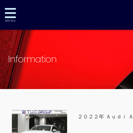
Information
２０２２年 Ａｕｄｉ 