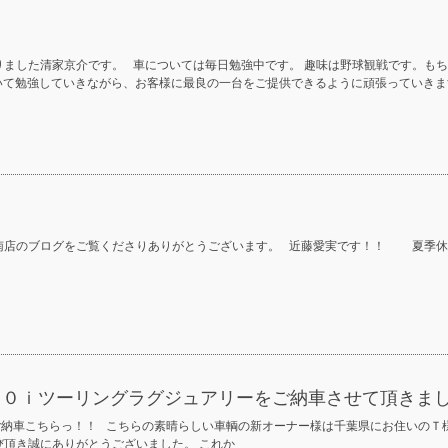
りました清家京介です。 車については毎日勉強中です。 趣味は野球観戦です。も
て勉強していきながら、お客様に最良の一台をご提供できるように頑張っていきま
南店のブログをご覧くださりありがとうございます。 近藤愛実です！！ 夏季
３２０ｉツーリングラグジュアリーをご納車させて頂きま
ご納車こちらっ！！ こちらの素晴らしい車輌の新オーナー様は千葉県にお住いのＴ
び頂き誠にありがとうございました。 これか