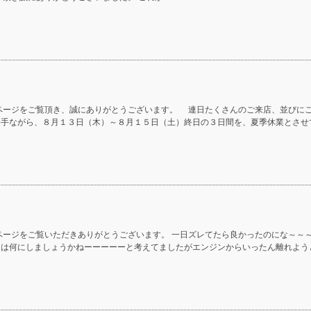
ページをご覧頂き、誠にありがとうございます。 連日たくさんのご来店、並びに
勝手ながら、８月１３日（木）～８月１５日（土）終日の３日間を、夏季休業とさせ
ージをご覧いただきありがとうございます。 一日ズレてたら良かったのにな～～～
回は何にしましょうかねーーーーーと考えてましたがエンジンからいったん離れよう