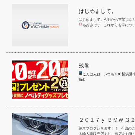
はじめまして。
はじめまして。今月から営業にな
も好きです
これからも車につい
残暑
こんばんは
いつもTUC横浜港
&nb
２０１７ｙ ＢＭＷ 
納車ブログいきます！！ 今回の
る輸入車販売店より、当店をお選