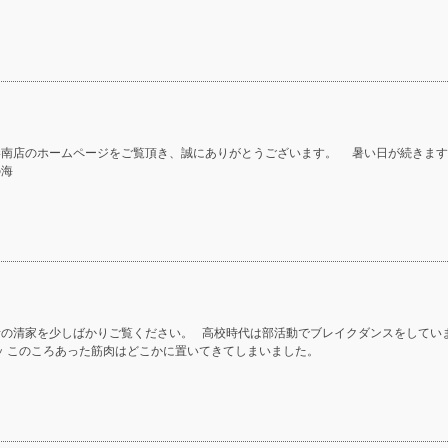
港南店のホームページをご覧頂き、誠にありがとうございます。 暑い日が続きま
の海
昔の清家を少しばかりご覧ください。 高校時代は部活動でブレイクダンスをしていま
ッ このころあった筋肉はどこかに置いてきてしまいました。