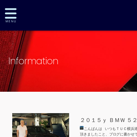
Information
２０１５ｙ ＢＭＷ ５
こんばんは
いつもＴＵＣ横浜港
頂きましたこと、ブログに書か