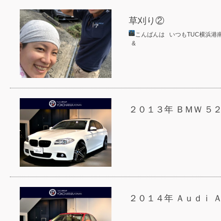
草刈り②
こんばんは
いつもTUC横浜港
&
２０１３年 ＢＭＷ ５
２０１４年 Ａｕｄｉ 