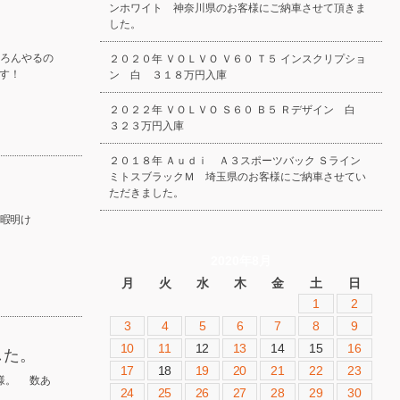
ンホワイト 神奈川県のお客様にご納車させて頂きま
した。
ちろんやるの
２０２０年 ＶＯＬＶＯ Ｖ６０ Ｔ５ インスクリプショ
す！
ン 白 ３１８万円入庫
２０２２年 ＶＯＬＶＯ Ｓ６０ Ｂ５ Ｒデザイン 白
３２３万円入庫
２０１８年 Ａｕｄｉ Ａ３スポーツバック Ｓライン
ミトスブラックＭ 埼玉県のお客様にご納車させてい
ただきました。
休暇明け
2020年8月
月
火
水
木
金
土
日
1
2
3
4
5
6
7
8
9
10
11
12
13
14
15
16
した。
17
18
19
20
21
22
23
様。 数あ
24
25
26
27
28
29
30