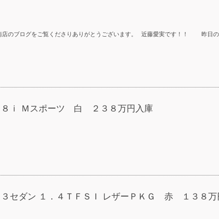
南店のブログをご覧くださりありがとうございます。 近藤愛実です！！ 昨日の
２８ｉ Ｍスポーツ 白 ２３８万円入庫
Ａ３セダン １．４ＴＦＳＩ レザーＰＫＧ 赤 １３８万