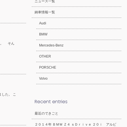
ニュース一覧
納車情報一覧
Audi
BMW
す。 そん
Mercedes-Benz
OTHER
PORSCHE
Volvo
した。 こ
Recent entries
最近のできごと
２０１４年 ＢＭＷ Ｚ４ ｓＤｒｉｖｅ ２０ｉ アルピ