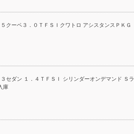
 Ｓ５クーペ３．０ＴＦＳＩクワトロ アシスタンスＰＫ
Ａ３セダン １．４ＴＦＳＩ シリンダーオンデマンド Ｓ
入庫