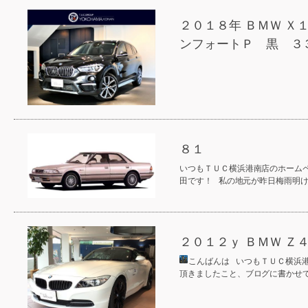
２０１８年 ＢＭＷ Ｘ
ンフォートＰ 黒 ３
８１
いつもＴＵＣ横浜港南店のホームペ
田です！ 私の地元が昨日梅雨明
２０１２ｙ ＢＭＷ Ｚ
こんばんは
いつもＴＵＣ横浜港
頂きましたこと、ブログに書か