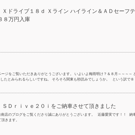
１ Ｘドライブ１８ｄ Ｘライン ハイライン＆ＡＤセーフ
３８万円入庫
ージをご覧いただきありがとうございます。 いよいよ梅雨明け？＆８月～～～～ 
けしたとみられるらしいですね。 そろそろ関東も秒読みでしょうか。 という訳で８
４ ＳＤｒｉｖｅ２０ｉをご納車させて頂きました
南店のブログをご覧くださり誠にありがとうございます。 近藤愛実です！！ 納
せて頂きます。