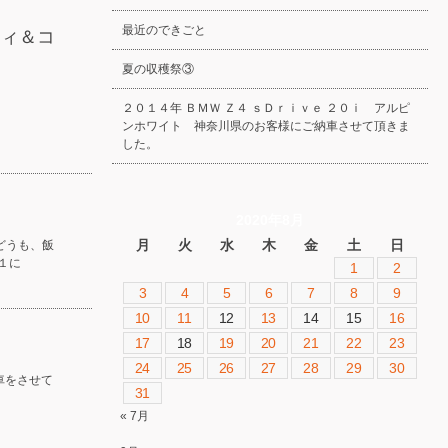
最近のできごと
ティ＆コ
夏の収穫祭③
２０１４年 ＢＭＷ Ｚ４ ｓＤｒｉｖｅ ２０ｉ アルピ
ンホワイト 神奈川県のお客様にご納車させて頂きま
した。
2020年8月
月
火
水
木
金
土
日
どうも、飯
１に
1
2
3
4
5
6
7
8
9
10
11
12
13
14
15
16
17
18
19
20
21
22
23
24
25
26
27
28
29
30
車をさせて
31
« 7月