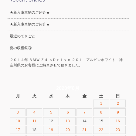
★新入庫車輌のご紹介★
★新入庫車輌のご紹介★
最近のできごと
夏の収穫祭③
２０１４年 ＢＭＷ Ｚ４ ｓＤｒｉｖｅ ２０ｉ アルピンホワイト 神
奈川県のお客様にご納車させて頂きました。
2020年8月
月
火
水
木
金
土
日
1
2
3
4
5
6
7
8
9
10
11
12
13
14
15
16
17
18
19
20
21
22
23