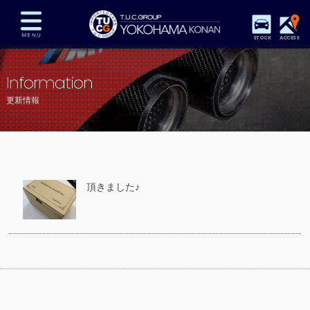
STOCK
ACCESS
在庫車両情報
保証&サービス
パーツリスト
Information
TUCとは？
店舗情報
アクセスマップ
更新情報
全国納車
特別作業
注文販売
自動車保険
買取査定
スタッフ紹介
リクルート
お問い合わせ
会社概要
頂きました♪
プライバシーポリシー
スタッフblog
納車blog