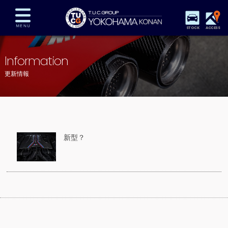
STOCK
ACCESS
在庫車両情報
保証&サービス
パーツリスト
Information
TUCとは？
店舗情報
アクセスマップ
更新情報
全国納車
特別作業
注文販売
自動車保険
買取査定
スタッフ紹介
リクルート
お問い合わせ
会社概要
新型？
プライバシーポリシー
スタッフblog
納車blog