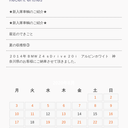
★新入庫車輌のご紹介★
★新入庫車輌のご紹介★
最近のできごと
夏の収穫祭③
２０１４年 ＢＭＷ Ｚ４ ｓＤｒｉｖｅ ２０ｉ アルピンホワイト 神
奈川県のお客様にご納車させて頂きました。
2020年8月
月
火
水
木
金
土
日
1
2
3
4
5
6
7
8
9
10
11
12
13
14
15
16
17
18
19
20
21
22
23