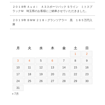
２０１８年 Ａｕｄｉ Ａ３スポーツバック Ｓライン ミトスブ
ラックＭ 埼玉県のお客様にご納車させていただきました。
２０１９年 ＢＭＷ ２１８ｉグランツアラー 黒 １８５万円入
庫
2026年8月
月
火
水
木
金
土
日
1
2
3
4
5
6
7
8
9
10
11
12
13
14
15
16
17
18
19
20
21
22
23
24
25
26
27
28
29
30
31
« 7月