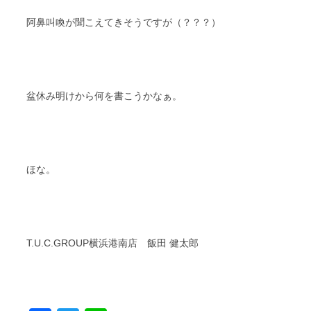
阿鼻叫喚が聞こえてきそうですが（？？？）
盆休み明けから何を書こうかなぁ。
ほな。
T.U.C.GROUP横浜港南店 飯田 健太郎