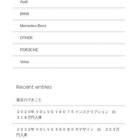
Audi
BMW
Mercedes-Benz
OTHER
PORSCHE
Volvo
Recent entries
最近のできごと
２０２０年 ＶＯＬＶＯ Ｖ６０ Ｔ５ インスクリプション 白
３１８万円入庫
２０２２年 ＶＯＬＶＯ Ｓ６０ Ｂ５ Ｒデザイン 白 ３２３万
円入庫