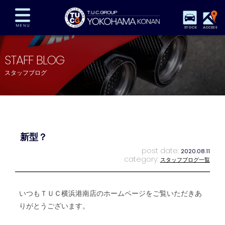
STOCK
ACCESS
在庫車両情報
保証&サービス
パーツリスト
STAFF BLOG
TUCとは？
店舗情報
アクセスマップ
スタッフブログ
全国納車
特別作業
注文販売
自動車保険
買取査定
スタッフ紹介
リクルート
お問い合わせ
会社概要
新型？
プライバシーポリシー
スタッフblog
納車blog
post date:
2020.08.11
category:
スタッフブログ一覧
いつもＴＵＣ横浜港南店のホームページをご覧いただきあ
りがとうございます。