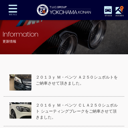
STOCK
ACCESS
在庫車両情報
保証&サービス
パーツリスト
Information
TUCとは？
店舗情報
アクセスマップ
更新情報
全国納車
特別作業
注文販売
自動車保険
買取査定
スタッフ紹介
リクルート
お問い合わせ
会社概要
２０１３ｙ Ｍ・ベンツ Ａ２５０シュポルトを
プライバシーポリシー
ご納車させて頂きました。
スタッフblog
納車blog
２０１６ｙ Ｍ・ベンツ ＣＬＡ２５０シュポル
ト シューティングブレークをご納車させて頂
きました。