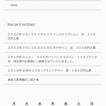
Volvo
Recent entries
２０２０年 ＶＯＬＶＯ Ｖ６０ Ｔ５ インスクリプション 白 ３１８
万円入庫
２０２２年 ＶＯＬＶＯ Ｓ６０ Ｂ５ Ｒデザイン 白 ３２３万円入庫
２０１８年 Ａｕｄｉ Ａ３スポーツバック Ｓライン ミトスブラック
Ｍ 埼玉県のお客様にご納車させていただきました。
２０１９年 ＢＭＷ ２１８ｉグランツアラー 黒 １８５万円入庫
★新入庫車輌のご紹介★
2026年8月
月
火
水
木
金
土
日