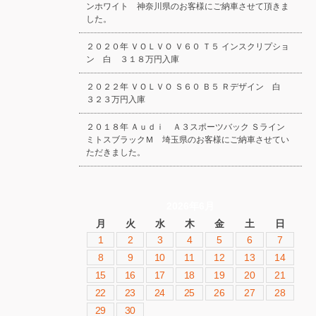
ンホワイト 神奈川県のお客様にご納車させて頂きま
した。
２０２０年 ＶＯＬＶＯ Ｖ６０ Ｔ５ インスクリプショ
ン 白 ３１８万円入庫
２０２２年 ＶＯＬＶＯ Ｓ６０ Ｂ５ Ｒデザイン 白
３２３万円入庫
２０１８年 Ａｕｄｉ Ａ３スポーツバック Ｓライン
ミトスブラックＭ 埼玉県のお客様にご納車させてい
ただきました。
2026年6月
月
火
水
木
金
土
日
1
2
3
4
5
6
7
8
9
10
11
12
13
14
15
16
17
18
19
20
21
22
23
24
25
26
27
28
29
30