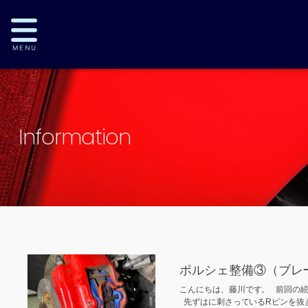
Information
ポルシェ整備③（ブレ
こんにちは、藤川です。 前回の
先ずはに刺さっているRピンを抜