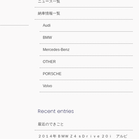
ニュース一覧
納車情報一覧
Audi
BMW
Mercedes-Benz
OTHER
PORSCHE
Volvo
Recent entries
最近のできごと
２０１４年 ＢＭＷ Ｚ４ ｓＤｒｉｖｅ ２０ｉ アルピ