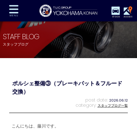
STOCK
ACCESS
在庫車両情報
保証&サービス
パーツリスト
STAFF BLOG
TUCとは？
店舗情報
アクセスマップ
スタッフブログ
全国納車
特別作業
注文販売
自動車保険
買取査定
スタッフ紹介
リクルート
お問い合わせ
会社概要
ポルシェ整備③（ブレーキパット＆フルード
プライバシーポリシー
スタッフblog
納車blog
交換）
post date:
2026.06.12
category:
スタッフブログ一覧
こんにちは、藤川です。