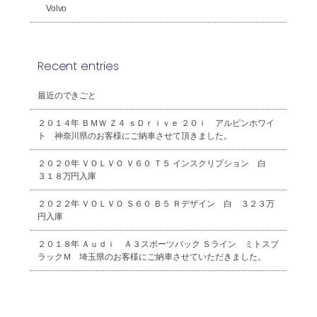
Volvo
Recent entries
最近のできごと
２０１４年 ＢＭＷ Ｚ４ ｓＤｒｉｖｅ ２０ｉ アルピンホワイ
ト 神奈川県のお客様にご納車させて頂きました。
２０２０年 ＶＯＬＶＯ Ｖ６０ Ｔ５ インスクリプション 白
３１８万円入庫
２０２２年 ＶＯＬＶＯ Ｓ６０ Ｂ５ Ｒデザイン 白 ３２３万
円入庫
２０１８年 Ａｕｄｉ Ａ３スポーツバック Ｓライン ミトスブ
ラックＭ 埼玉県のお客様にご納車させていただきました。
2026年8月