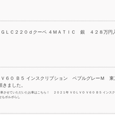
 ＧＬＣ２２０ｄクーペ ４ＭＡＴＩＣ 銀 ４２８万円
 Ｖ６０ Ｂ５ インスクリプション ペプルグレーＭ 東
頂きました。
車させていただいたお車はこちら！ ２０２１年 ＶＯＬＶＯ Ｖ６０ Ｂ５ インス
せもボルボらし