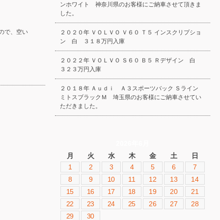
ンホワイト 神奈川県のお客様にご納車させて頂きま
した。
ので、空い
２０２０年 ＶＯＬＶＯ Ｖ６０ Ｔ５ インスクリプショ
ン 白 ３１８万円入庫
２０２２年 ＶＯＬＶＯ Ｓ６０ Ｂ５ Ｒデザイン 白
３２３万円入庫
２０１８年 Ａｕｄｉ Ａ３スポーツバック Ｓライン
ミトスブラックＭ 埼玉県のお客様にご納車させてい
ただきました。
2026年6月
月
火
水
木
金
土
日
1
2
3
4
5
6
7
8
9
10
11
12
13
14
15
16
17
18
19
20
21
22
23
24
25
26
27
28
29
30