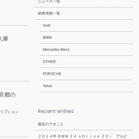
ニュース一覧
納車情報一覧
Audi
BMW
入庫
Mercedes-Benz
OTHER
PORSCHE
Volvo
京都の
Recent entries
クリプション
最近のできごと
２０１４年 ＢＭＷ Ｚ４ ｓＤｒｉｖｅ ２０ｉ アルピ