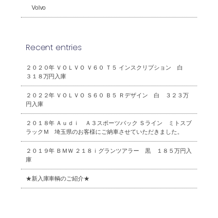
Volvo
Recent entries
２０２０年 ＶＯＬＶＯ Ｖ６０ Ｔ５ インスクリプション 白
３１８万円入庫
２０２２年 ＶＯＬＶＯ Ｓ６０ Ｂ５ Ｒデザイン 白 ３２３万
円入庫
２０１８年 Ａｕｄｉ Ａ３スポーツバック Ｓライン ミトスブ
ラックＭ 埼玉県のお客様にご納車させていただきました。
２０１９年 ＢＭＷ ２１８ｉグランツアラー 黒 １８５万円入
庫
★新入庫車輌のご紹介★
2026年8月