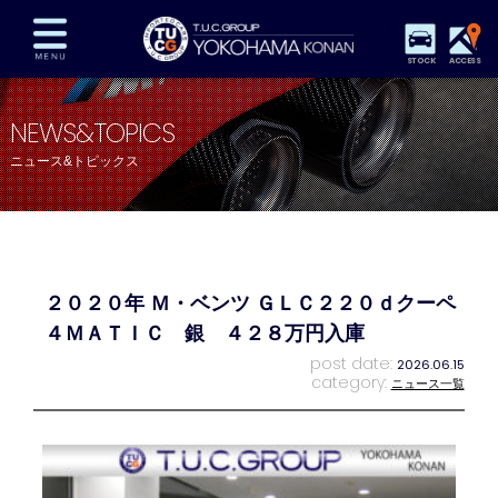
STOCK
ACCESS
在庫車両情報
保証&サービス
パーツリスト
NEWS&TOPICS
TUCとは？
店舗情報
アクセスマップ
ニュース&トピックス
全国納車
特別作業
注文販売
自動車保険
買取査定
スタッフ紹介
リクルート
お問い合わせ
会社概要
２０２０年 Ｍ・ベンツ ＧＬＣ２２０ｄクーペ
プライバシーポリシー
スタッフblog
納車blog
４ＭＡＴＩＣ 銀 ４２８万円入庫
post date:
2026.06.15
category:
ニュース一覧