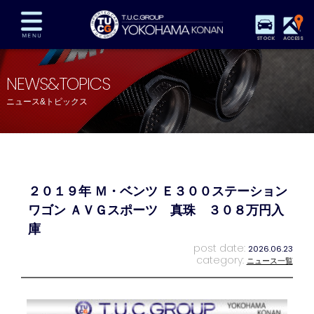
STOCK
ACCESS
在庫車両情報
保証&サービス
パーツリスト
NEWS&TOPICS
TUCとは？
店舗情報
アクセスマップ
ニュース&トピックス
全国納車
特別作業
注文販売
自動車保険
買取査定
スタッフ紹介
リクルート
お問い合わせ
会社概要
２０１９年 Ｍ・ベンツ Ｅ３００ステーション
プライバシーポリシー
スタッフblog
納車blog
ワゴン ＡＶＧスポーツ 真珠 ３０８万円入
庫
post date:
2026.06.23
category:
ニュース一覧