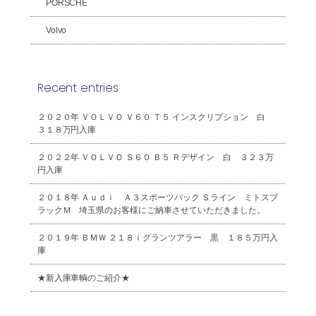
PORSCHE
Volvo
Recent entries
２０２０年 ＶＯＬＶＯ Ｖ６０ Ｔ５ インスクリプション 白
３１８万円入庫
２０２２年 ＶＯＬＶＯ Ｓ６０ Ｂ５ Ｒデザイン 白 ３２３万
円入庫
２０１８年 Ａｕｄｉ Ａ３スポーツバック Ｓライン ミトスブ
ラックＭ 埼玉県のお客様にご納車させていただきました。
２０１９年 ＢＭＷ ２１８ｉグランツアラー 黒 １８５万円入
庫
★新入庫車輌のご紹介★