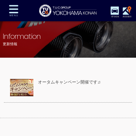
STOCK
ACCESS
在庫車両情報
保証&サービス
パーツリスト
Information
TUCとは？
店舗情報
アクセスマップ
更新情報
全国納車
特別作業
注文販売
自動車保険
買取査定
スタッフ紹介
リクルート
お問い合わせ
会社概要
オータムキャンペーン開催です♫
プライバシーポリシー
スタッフblog
納車blog