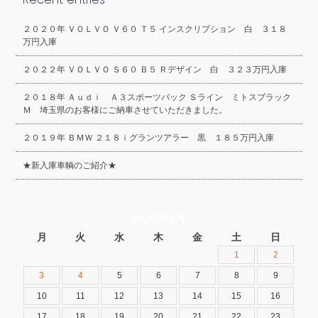
２０２０年 ＶＯＬＶＯ Ｖ６０ Ｔ５ インスクリプション 白 ３１８
万円入庫
２０２２年 ＶＯＬＶＯ Ｓ６０ Ｂ５ Ｒデザイン 白 ３２３万円入庫
２０１８年 Ａｕｄｉ Ａ３スポーツバック Ｓライン ミトスブラック
Ｍ 埼玉県のお客様にご納車させていただきました。
２０１９年 ＢＭＷ ２１８ｉグランツアラー 黒 １８５万円入庫
★新入庫車輌のご紹介★
2026年8月
月
火
水
木
金
土
日
1
2
3
4
5
6
7
8
9
10
11
12
13
14
15
16
17
18
19
20
21
22
23