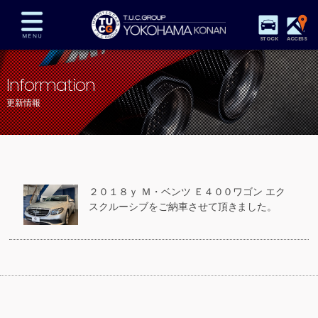
STOCK
ACCESS
在庫車両情報
保証&サービス
パーツリスト
Information
TUCとは？
店舗情報
アクセスマップ
更新情報
全国納車
特別作業
注文販売
自動車保険
買取査定
スタッフ紹介
リクルート
お問い合わせ
会社概要
２０１８ｙ Ｍ・ベンツ Ｅ４００ワゴン エク
プライバシーポリシー
スクルーシブをご納車させて頂きました。
スタッフblog
納車blog