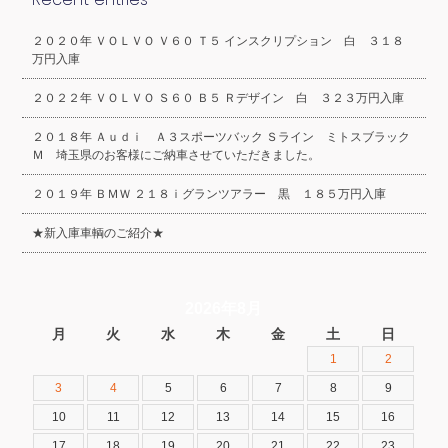
２０２０年 ＶＯＬＶＯ Ｖ６０ Ｔ５ インスクリプション 白 ３１８
万円入庫
２０２２年 ＶＯＬＶＯ Ｓ６０ Ｂ５ Ｒデザイン 白 ３２３万円入庫
２０１８年 Ａｕｄｉ Ａ３スポーツバック Ｓライン ミトスブラック
Ｍ 埼玉県のお客様にご納車させていただきました。
２０１９年 ＢＭＷ ２１８ｉグランツアラー 黒 １８５万円入庫
★新入庫車輌のご紹介★
2026年8月
月
火
水
木
金
土
日
1
2
3
4
5
6
7
8
9
10
11
12
13
14
15
16
17
18
19
20
21
22
23