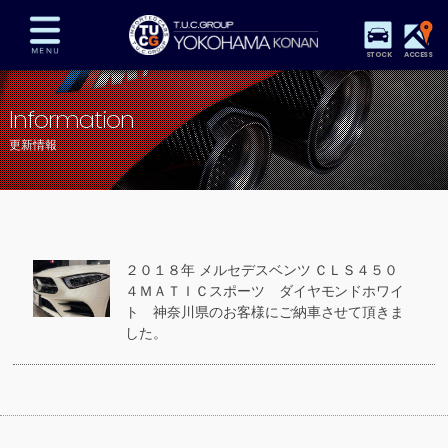
STOCK
ACCESS
在庫車両情報
保証&サービス
パーツリスト
Information
TUCとは？
店舗情報
アクセスマップ
更新情報
全国納車
特別作業
注文販売
自動車保険
買取査定
スタッフ紹介
リクルート
お問い合わせ
会社概要
２０１８年 メルセデスベンツ ＣＬＳ４５０
プライバシーポリシー
４ＭＡＴＩＣスポーツ ダイヤモンドホワイ
スタッフblog
納車blog
ト 神奈川県のお客様にご納車させて頂きま
した。