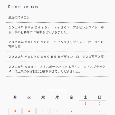
Recent entries
最近のできごと
２０１４年 ＢＭＷ Ｚ４ ｓＤｒｉｖｅ ２０ｉ アルピンホワイト 神
奈川県のお客様にご納車させて頂きました。
２０２０年 ＶＯＬＶＯ Ｖ６０ Ｔ５ インスクリプション 白 ３１８
万円入庫
２０２２年 ＶＯＬＶＯ Ｓ６０ Ｂ５ Ｒデザイン 白 ３２３万円入庫
２０１８年 Ａｕｄｉ Ａ３スポーツバック Ｓライン ミトスブラック
Ｍ 埼玉県のお客様にご納車させていただきました。
2026年8月
月
火
水
木
金
土
日
1
2
3
4
5
6
7
8
9