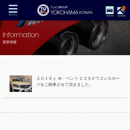
STOCK
ACCESS
在庫車両情報
保証&サービス
パーツリスト
Information
TUCとは？
店舗情報
アクセスマップ
更新情報
全国納車
特別作業
注文販売
自動車保険
買取査定
スタッフ紹介
リクルート
お問い合わせ
会社概要
２０１６ｙ Ｍ・ベンツ Ｃ２５０ワゴンスポー
プライバシーポリシー
ツをご納車させて頂きました。
スタッフblog
納車blog