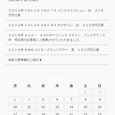
２０２０年 ＶＯＬＶＯ Ｖ６０ Ｔ５ インスクリプション 白 ３１８
万円入庫
２０２２年 ＶＯＬＶＯ Ｓ６０ Ｂ５ Ｒデザイン 白 ３２３万円入庫
２０１８年 Ａｕｄｉ Ａ３スポーツバック Ｓライン ミトスブラック
Ｍ 埼玉県のお客様にご納車させていただきました。
２０１９年 ＢＭＷ ２１８ｉグランツアラー 黒 １８５万円入庫
★新入庫車輌のご紹介★
2026年8月
月
火
水
木
金
土
日
1
2
3
4
5
6
7
8
9
10
11
12
13
14
15
16
17
18
19
20
21
22
23