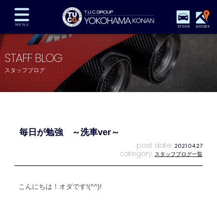
STOCK
ACCESS
在庫車両情報
保証&サービス
パーツリスト
STAFF BLOG
TUCとは？
店舗情報
アクセスマップ
スタッフブログ
全国納車
特別作業
注文販売
自動車保険
買取査定
スタッフ紹介
リクルート
お問い合わせ
会社概要
毎日が勉強 ～洗車ver～
プライバシーポリシー
スタッフblog
納車blog
post date:
2021.04.27
category:
スタッフブログ一覧
こんにちは！オダです!(^^)!