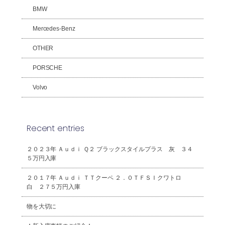
BMW
Mercedes-Benz
OTHER
PORSCHE
Volvo
Recent entries
２０２３年 Ａｕｄｉ Ｑ２ ブラックスタイルプラス 灰 ３４
５万円入庫
２０１７年 Ａｕｄｉ ＴＴクーペ ２．０ＴＦＳＩクワトロ
白 ２７５万円入庫
物を大切に