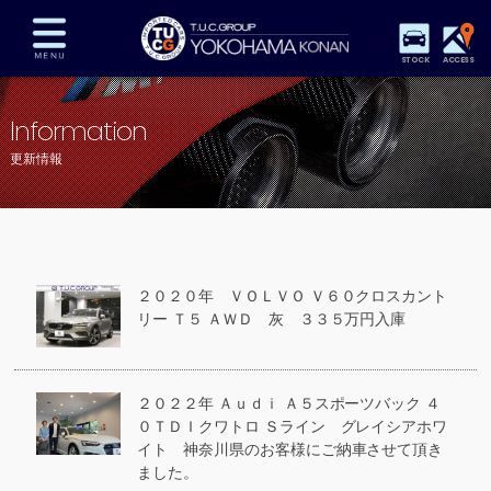
STOCK
ACCESS
在庫車両情報
保証&サービス
パーツリスト
Information
TUCとは？
店舗情報
アクセスマップ
更新情報
全国納車
特別作業
注文販売
自動車保険
買取査定
スタッフ紹介
リクルート
お問い合わせ
会社概要
２０２０年 ＶＯＬＶＯ Ｖ６０クロスカント
プライバシーポリシー
リー Ｔ５ ＡＷＤ 灰 ３３５万円入庫
スタッフblog
納車blog
２０２２年 Ａｕｄｉ Ａ５スポーツバック ４
０ＴＤＩクワトロ Ｓライン グレイシアホワ
イト 神奈川県のお客様にご納車させて頂き
ました。