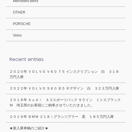
Mercedes-Benz
OTHER
PORSCHE
Volvo
Recent entries
２０２０年 ＶＯＬＶＯ Ｖ６０ Ｔ５ インスクリプション 白 ３１８
万円入庫
２０２２年 ＶＯＬＶＯ Ｓ６０ Ｂ５ Ｒデザイン 白 ３２３万円入庫
２０１８年 Ａｕｄｉ Ａ３スポーツバック Ｓライン ミトスブラック
Ｍ 埼玉県のお客様にご納車させていただきました。
２０１９年 ＢＭＷ ２１８ｉグランツアラー 黒 １８５万円入庫
★新入庫車輌のご紹介★