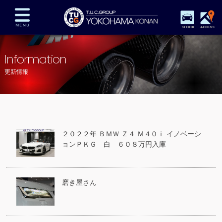
STOCK
ACCESS
在庫車両情報
保証&サービス
パーツリスト
Information
TUCとは？
店舗情報
アクセスマップ
更新情報
全国納車
特別作業
注文販売
自動車保険
買取査定
スタッフ紹介
リクルート
お問い合わせ
会社概要
２０２２年 ＢＭＷ Ｚ４ Ｍ４０ｉ イノベーシ
プライバシーポリシー
ョンＰＫＧ 白 ６０８万円入庫
スタッフblog
納車blog
磨き屋さん