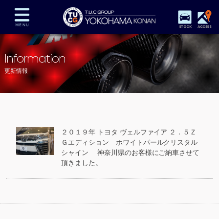
STOCK
ACCESS
在庫車両情報
保証&サービス
パーツリスト
Information
TUCとは？
店舗情報
アクセスマップ
更新情報
全国納車
特別作業
注文販売
自動車保険
買取査定
スタッフ紹介
リクルート
お問い合わせ
会社概要
２０１９年 トヨタ ヴェルファイア ２．５Ｚ
プライバシーポリシー
Ｇエディション ホワイトパールクリスタル
スタッフblog
納車blog
シャイン 神奈川県のお客様にご納車させて
頂きました。