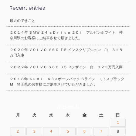
Recent entries
最近のできごと
２０１４年 ＢＭＷ Ｚ４ ｓＤｒｉｖｅ ２０ｉ アルピンホワイト 神
奈川県のお客様にご納車させて頂きました。
２０２０年 ＶＯＬＶＯ Ｖ６０ Ｔ５ インスクリプション 白 ３１８
万円入庫
２０２２年 ＶＯＬＶＯ Ｓ６０ Ｂ５ Ｒデザイン 白 ３２３万円入庫
２０１８年 Ａｕｄｉ Ａ３スポーツバック Ｓライン ミトスブラック
Ｍ 埼玉県のお客様にご納車させていただきました。
2025年6月
月
火
水
木
金
土
日
1
2
3
4
5
6
7
8