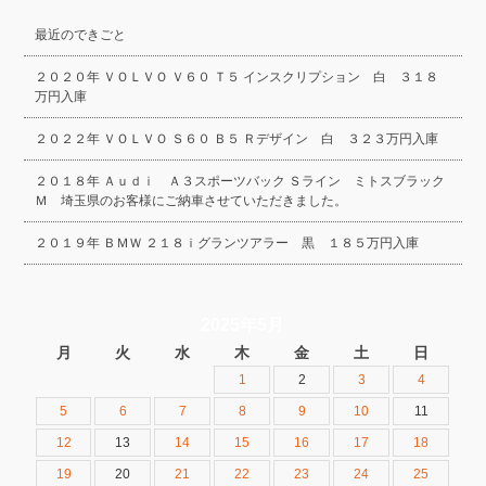
最近のできごと
２０２０年 ＶＯＬＶＯ Ｖ６０ Ｔ５ インスクリプション 白 ３１８
万円入庫
２０２２年 ＶＯＬＶＯ Ｓ６０ Ｂ５ Ｒデザイン 白 ３２３万円入庫
２０１８年 Ａｕｄｉ Ａ３スポーツバック Ｓライン ミトスブラック
Ｍ 埼玉県のお客様にご納車させていただきました。
２０１９年 ＢＭＷ ２１８ｉグランツアラー 黒 １８５万円入庫
2025年5月
月
火
水
木
金
土
日
1
2
3
4
5
6
7
8
9
10
11
12
13
14
15
16
17
18
19
20
21
22
23
24
25