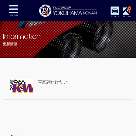
STOCK
ACCESS
在庫車両情報
保証&サービス
パーツリスト
Information
TUCとは？
店舗情報
アクセスマップ
更新情報
全国納車
特別作業
注文販売
自動車保険
買取査定
スタッフ紹介
リクルート
お問い合わせ
会社概要
車高調付けたい
プライバシーポリシー
スタッフblog
納車blog