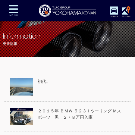
STOCK
ACCESS
在庫車両情報
保証&サービス
パーツリスト
Information
TUCとは？
店舗情報
アクセスマップ
更新情報
全国納車
特別作業
注文販売
自動車保険
買取査定
スタッフ紹介
リクルート
お問い合わせ
会社概要
初代。
プライバシーポリシー
スタッフblog
納車blog
２０１５年 ＢＭＷ ５２３ｉツーリング Ｍス
ポーツ 黒 ２７８万円入庫