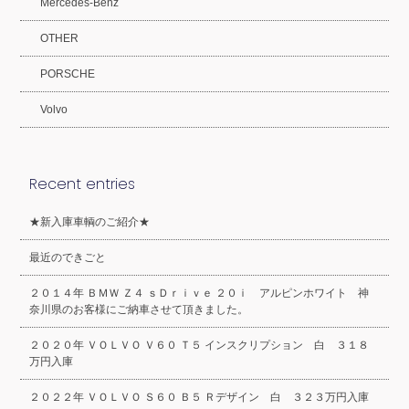
Mercedes-Benz
OTHER
PORSCHE
Volvo
Recent entries
★新入庫車輌のご紹介★
最近のできごと
２０１４年 ＢＭＷ Ｚ４ ｓＤｒｉｖｅ ２０ｉ アルピンホワイト 神
奈川県のお客様にご納車させて頂きました。
２０２０年 ＶＯＬＶＯ Ｖ６０ Ｔ５ インスクリプション 白 ３１８
万円入庫
２０２２年 ＶＯＬＶＯ Ｓ６０ Ｂ５ Ｒデザイン 白 ３２３万円入庫