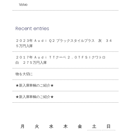
Volvo
Recent entries
２０２３年 Ａｕｄｉ Ｑ２ ブラックスタイルプラス 灰 ３４
５万円入庫
２０１７年 Ａｕｄｉ ＴＴクーペ ２．０ＴＦＳＩクワトロ
白 ２７５万円入庫
物を大切に
★新入庫車輌のご紹介★
★新入庫車輌のご紹介★
2026年8月
月
火
水
木
金
土
日