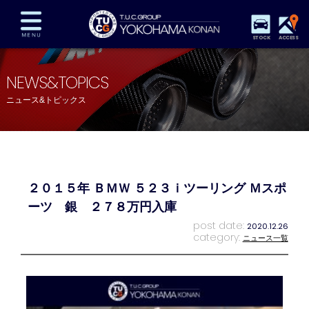
STOCK
ACCESS
在庫車両情報
保証&サービス
パーツリスト
NEWS&TOPICS
TUCとは？
店舗情報
アクセスマップ
ニュース&トピックス
全国納車
特別作業
注文販売
自動車保険
買取査定
スタッフ紹介
リクルート
お問い合わせ
会社概要
２０１５年 ＢＭＷ ５２３ｉツーリング Ｍスポ
プライバシーポリシー
スタッフblog
納車blog
ーツ 銀 ２７８万円入庫
post date:
2020.12.26
category:
ニュース一覧