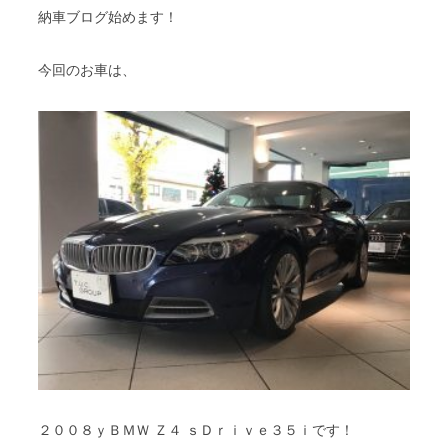
納車ブログ始めます！
今回のお車は、
２００８ｙＢＭＷ Ｚ４ ｓＤｒｉｖｅ３５ｉです！