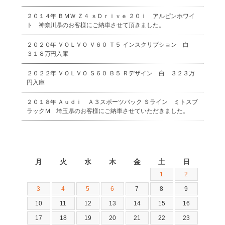
２０１４年 ＢＭＷ Ｚ４ ｓＤｒｉｖｅ ２０ｉ アルピンホワイ
ト 神奈川県のお客様にご納車させて頂きました。
２０２０年 ＶＯＬＶＯ Ｖ６０ Ｔ５ インスクリプション 白
３１８万円入庫
２０２２年 ＶＯＬＶＯ Ｓ６０ Ｂ５ Ｒデザイン 白 ３２３万
円入庫
２０１８年 Ａｕｄｉ Ａ３スポーツバック Ｓライン ミトスブ
ラックＭ 埼玉県のお客様にご納車させていただきました。
2026年8月
月
火
水
木
金
土
日
1
2
3
4
5
6
7
8
9
10
11
12
13
14
15
16
17
18
19
20
21
22
23