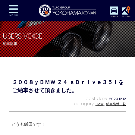
STOCK
ACCESS
在庫車両情報
保証&サービス
パーツリスト
USERS VOICE
TUCとは？
店舗情報
アクセスマップ
納車情報
全国納車
特別作業
注文販売
自動車保険
買取査定
スタッフ紹介
リクルート
お問い合わせ
会社概要
２００８ｙＢＭＷ Ｚ４ ｓＤｒｉｖｅ３５ｉを
プライバシーポリシー
スタッフblog
納車blog
ご納車させて頂きました。
post date:
2020.12.12
category:
BMW
,
納車情報一覧
どうも飯田です！