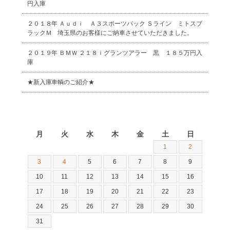
円入庫
２０１８年 Ａｕｄｉ Ａ３スポーツバック Ｓライン ミトスブ
ラックＭ 埼玉県のお客様にご納車させていただきました。
２０１９年 ＢＭＷ ２１８ｉグランツアラー 黒 １８５万円入
庫
★新入庫車輌のご紹介★
2026年8月
月
火
水
木
金
土
日
1
2
3
4
5
6
7
8
9
10
11
12
13
14
15
16
17
18
19
20
21
22
23
24
25
26
27
28
29
30
31