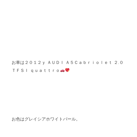
ｙ ＡＵＤＩ Ａ５Ｃａｂｒｉｏｌｅｔ
お車は２０１２
２.０
ＴＦＳＩ ｑ
ｕａｔｔｒｏ
お色はグレイシアホワイトパール。