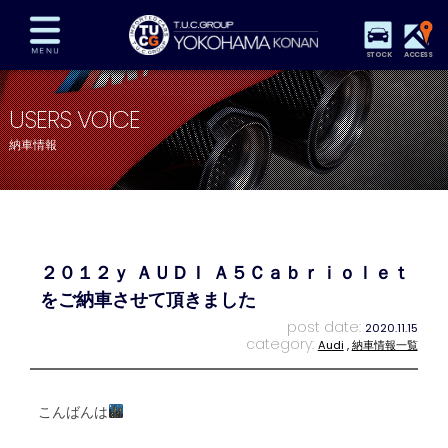
STOCK
ACCESS
在庫車両情報
保証&サービス
パーツリスト
USERS VOICE
TUCとは？
店舗情報
アクセスマップ
納車情報
全国納車
特別作業
注文販売
自動車保険
買取査定
スタッフ紹介
リクルート
お問い合わせ
会社概要
２０１２ｙ ＡＵＤＩ Ａ５Ｃａｂｒｉｏｌｅｔ
プライバシーポリシー
スタッフblog
納車blog
をご納車させて頂きました
post date:
2020.11.15
category:
Audi
,
納車情報一覧
こんばんは