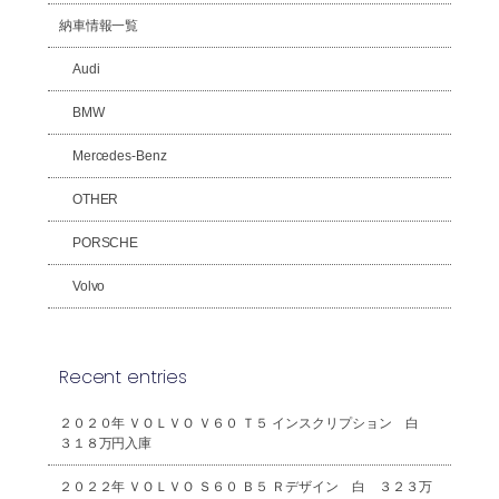
納車情報一覧
Audi
BMW
Mercedes-Benz
OTHER
PORSCHE
Volvo
Recent entries
２０２０年 ＶＯＬＶＯ Ｖ６０ Ｔ５ インスクリプション 白
３１８万円入庫
２０２２年 ＶＯＬＶＯ Ｓ６０ Ｂ５ Ｒデザイン 白 ３２３万