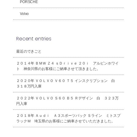
PORSCHE
Volvo
Recent entries
最近のできごと
２０１４年 ＢＭＷ Ｚ４ ｓＤｒｉｖｅ ２０ｉ アルピンホワイ
ト 神奈川県のお客様にご納車させて頂きました。
２０２０年 ＶＯＬＶＯ Ｖ６０ Ｔ５ インスクリプション 白
３１８万円入庫
２０２２年 ＶＯＬＶＯ Ｓ６０ Ｂ５ Ｒデザイン 白 ３２３万
円入庫
２０１８年 Ａｕｄｉ Ａ３スポーツバック Ｓライン ミトスブ
ラックＭ 埼玉県のお客様にご納車させていただきました。