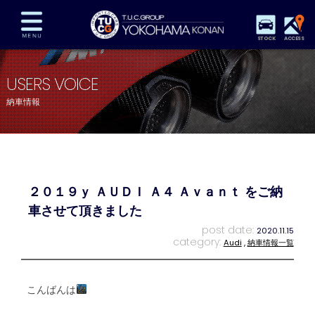
STOCK
ACCESS
在庫車両情報
保証&サービス
パーツリスト
USERS VOICE
TUCとは？
店舗情報
アクセスマップ
納車情報
全国納車
特別作業
注文販売
自動車保険
買取査定
スタッフ紹介
リクルート
お問い合わせ
会社概要
２０１９ｙ ＡＵＤＩ Ａ４ Ａｖａｎｔ をご納
プライバシーポリシー
スタッフblog
納車blog
車させて頂きました
post date:
2020.11.15
category:
Audi
,
納車情報一覧
こんばんは