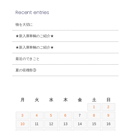
Recent entries
物を大切に
★新入庫車輌のご紹介★
★新入庫車輌のご紹介★
最近のできごと
夏の収穫祭③
2026年8月
月
火
水
木
金
土
日
1
2
3
4
5
6
7
8
9
10
11
12
13
14
15
16