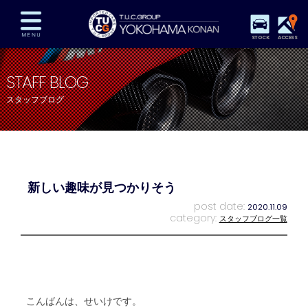
STOCK
ACCESS
在庫車両情報
保証&サービス
パーツリスト
STAFF BLOG
TUCとは？
店舗情報
アクセスマップ
スタッフブログ
全国納車
特別作業
注文販売
自動車保険
買取査定
スタッフ紹介
リクルート
お問い合わせ
会社概要
新しい趣味が見つかりそう
プライバシーポリシー
スタッフblog
納車blog
post date:
2020.11.09
category:
スタッフブログ一覧
こんばんは、せいけです。