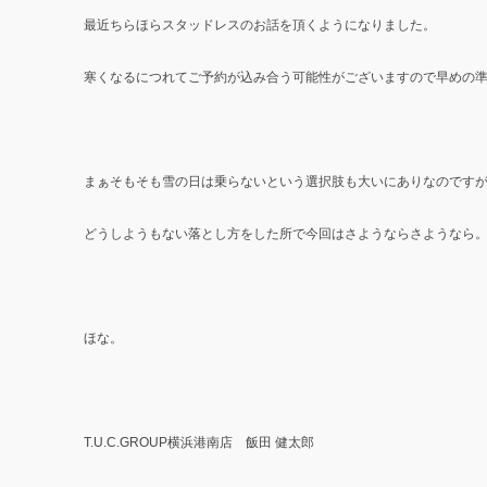
最近ちらほらスタッドレスのお話を頂くようになりました。
寒くなるにつれてご予約が込み合う可能性がございますので早めの
まぁそもそも雪の日は乗らないという選択肢も大いにありなのです
どうしようもない落とし方をした所で今回はさようならさようなら
ほな。
T.U.C.GROUP横浜港南店 飯田 健太郎