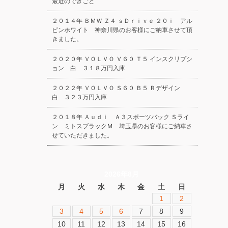
最近のできごと
２０１４年 ＢＭＷ Ｚ４ ｓＤｒｉｖｅ ２０ｉ アル
ピンホワイト 神奈川県のお客様にご納車させて頂
きました。
２０２０年 ＶＯＬＶＯ Ｖ６０ Ｔ５ インスクリプシ
ョン 白 ３１８万円入庫
２０２２年 ＶＯＬＶＯ Ｓ６０ Ｂ５ Ｒデザイン
白 ３２３万円入庫
２０１８年 Ａｕｄｉ Ａ３スポーツバック Ｓライ
ン ミトスブラックＭ 埼玉県のお客様にご納車さ
せていただきました。
2026年8月
月
火
水
木
金
土
日
1
2
3
4
5
6
7
8
9
10
11
12
13
14
15
16