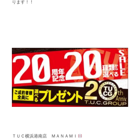
ります！！
ＴＵＣ
横浜港南店
ＭＡＮＡＭＩ