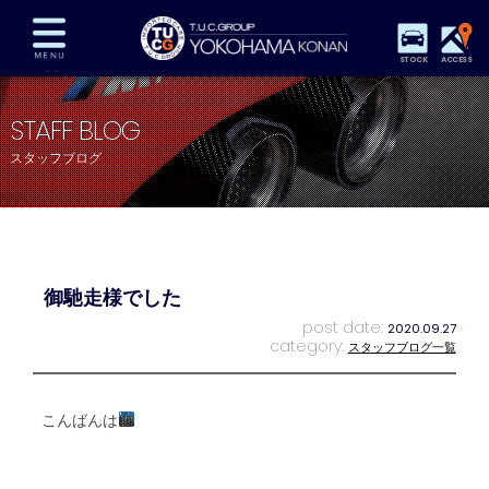
STOCK
ACCESS
在庫車両情報
保証&サービス
パーツリスト
STAFF BLOG
TUCとは？
店舗情報
アクセスマップ
スタッフブログ
全国納車
特別作業
注文販売
自動車保険
買取査定
スタッフ紹介
リクルート
お問い合わせ
会社概要
御馳走様でした
プライバシーポリシー
スタッフblog
納車blog
post date:
2020.09.27
category:
スタッフブログ一覧
こんばんは