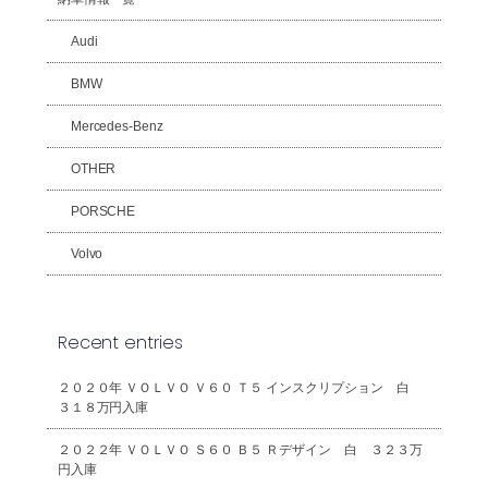
Audi
BMW
Mercedes-Benz
OTHER
PORSCHE
Volvo
Recent entries
２０２０年 ＶＯＬＶＯ Ｖ６０ Ｔ５ インスクリプション 白
３１８万円入庫
２０２２年 ＶＯＬＶＯ Ｓ６０ Ｂ５ Ｒデザイン 白 ３２３万
円入庫