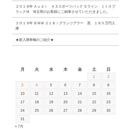
２０１８年 Ａｕｄｉ Ａ３スポーツバック Ｓライン ミトスブ
ラックＭ 埼玉県のお客様にご納車させていただきました。
２０１９年 ＢＭＷ ２１８ｉグランツアラー 黒 １８５万円入
庫
★新入庫車輌のご紹介★
2026年8月
月
火
水
木
金
土
日
1
2
3
4
5
6
7
8
9
10
11
12
13
14
15
16
17
18
19
20
21
22
23
24
25
26
27
28
29
30
31
« 7月