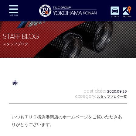
STOCK
ACCESS
在庫車両情報
保証&サービス
パーツリスト
STAFF BLOG
TUCとは？
店舗情報
アクセスマップ
スタッフブログ
全国納車
特別作業
注文販売
自動車保険
買取査定
スタッフ紹介
リクルート
お問い合わせ
会社概要
赤
プライバシーポリシー
スタッフblog
納車blog
post date:
2020.09.26
category:
スタッフブログ一覧
いつもＴＵＣ横浜港南店のホームページをご覧いただきあ
りがとうございます。