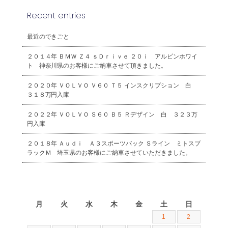
Recent entries
最近のできごと
２０１４年 ＢＭＷ Ｚ４ ｓＤｒｉｖｅ ２０ｉ アルピンホワイ
ト 神奈川県のお客様にご納車させて頂きました。
２０２０年 ＶＯＬＶＯ Ｖ６０ Ｔ５ インスクリプション 白
３１８万円入庫
２０２２年 ＶＯＬＶＯ Ｓ６０ Ｂ５ Ｒデザイン 白 ３２３万
円入庫
２０１８年 Ａｕｄｉ Ａ３スポーツバック Ｓライン ミトスブ
ラックＭ 埼玉県のお客様にご納車させていただきました。
2026年8月
月
火
水
木
金
土
日
1
2