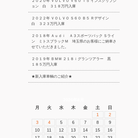
２０２０年 ＶＯＬＶＯ Ｖ６０ Ｔ５ インスクリプシ
ョン 白 ３１８万円入庫
２０２２年 ＶＯＬＶＯ Ｓ６０ Ｂ５ Ｒデザイン
白 ３２３万円入庫
２０１８年 Ａｕｄｉ Ａ３スポーツバック Ｓライ
ン ミトスブラックＭ 埼玉県のお客様にご納車さ
せていただきました。
２０１９年 ＢＭＷ ２１８ｉグランツアラー 黒
１８５万円入庫
★新入庫車輌のご紹介★
2026年8月
月
火
水
木
金
土
日
1
2
3
4
5
6
7
8
9
10
11
12
13
14
15
16
17
18
19
20
21
22
23