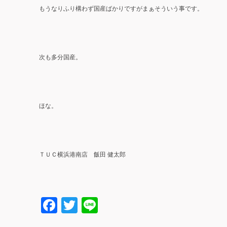
もうなりふり構わず国産ばかりですがまぁそういう事です。
次も多分国産。
ほな。
ＴＵＣ横浜港南店 飯田 健太郎
Facebook
Twitter
Line