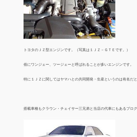
トヨタのＪＺ型エンジンです。（写真は１ＪＺ－ＧＴＥです。）
俗にワンジェー、ツージェーと呼ばれることが多いエンジンです。
特に１ＪＺに関してはヤマハとの共同開発・生産というのは有名だ
搭載車種もクラウン・チェイサー三兄弟と当店の代車にもあるプロ