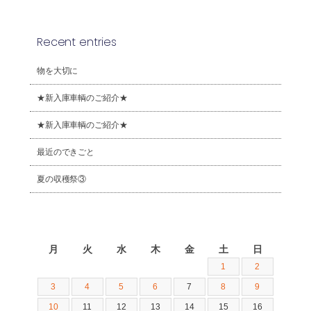
Recent entries
物を大切に
★新入庫車輌のご紹介★
★新入庫車輌のご紹介★
最近のできごと
夏の収穫祭③
2026年8月
月
火
水
木
金
土
日
1
2
3
4
5
6
7
8
9
10
11
12
13
14
15
16