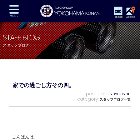
STOCK
ACCESS
在庫車両情報
保証&サービス
パーツリスト
STAFF BLOG
TUCとは？
店舗情報
アクセスマップ
スタッフブログ
全国納車
特別作業
注文販売
自動車保険
買取査定
スタッフ紹介
リクルート
お問い合わせ
会社概要
家での過ごし方その四。
プライバシーポリシー
スタッフblog
納車blog
post date:
2020.05.08
category:
スタッフブログ一覧
こんばんは。