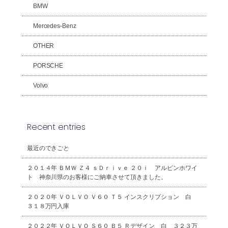
BMW
Mercedes-Benz
OTHER
PORSCHE
Volvo
Recent entries
最近のできごと
２０１４年 ＢＭＷ Ｚ４ ｓＤｒｉｖｅ ２０ｉ アルピンホワイ
ト 神奈川県のお客様にご納車させて頂きました。
２０２０年 ＶＯＬＶＯ Ｖ６０ Ｔ５ インスクリプション 白
３１８万円入庫
２０２２年 ＶＯＬＶＯ Ｓ６０ Ｂ５ Ｒデザイン 白 ３２３万