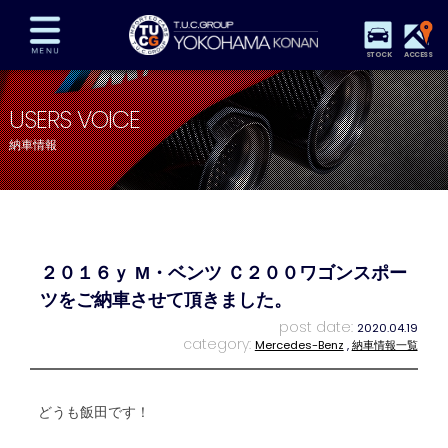
STOCK
ACCESS
在庫車両情報
保証&サービス
パーツリスト
USERS VOICE
TUCとは？
店舗情報
アクセスマップ
納車情報
全国納車
特別作業
注文販売
自動車保険
買取査定
スタッフ紹介
リクルート
お問い合わせ
会社概要
２０１６ｙ M・ベンツ Ｃ２００ワゴンスポー
プライバシーポリシー
スタッフblog
納車blog
ツをご納車させて頂きました。
post date:
2020.04.19
category:
Mercedes-Benz
,
納車情報一覧
どうも飯田です！