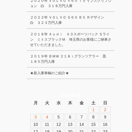
２０２０年 ＶＯＬＶＯ Ｖ６０ Ｔ５ インスクリプシ
ョン 白 ３１８万円入庫
２０２２年 ＶＯＬＶＯ Ｓ６０ Ｂ５ Ｒデザイン
白 ３２３万円入庫
２０１８年 Ａｕｄｉ Ａ３スポーツバック Ｓライ
ン ミトスブラックＭ 埼玉県のお客様にご納車さ
せていただきました。
２０１９年 ＢＭＷ ２１８ｉグランツアラー 黒
１８５万円入庫
★新入庫車輌のご紹介★
2026年8月
月
火
水
木
金
土
日
1
2
3
4
5
6
7
8
9
10
11
12
13
14
15
16
17
18
19
20
21
22
23