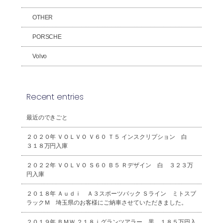
OTHER
PORSCHE
Volvo
Recent entries
最近のできごと
２０２０年 ＶＯＬＶＯ Ｖ６０ Ｔ５ インスクリプション 白
３１８万円入庫
２０２２年 ＶＯＬＶＯ Ｓ６０ Ｂ５ Ｒデザイン 白 ３２３万
円入庫
２０１８年 Ａｕｄｉ Ａ３スポーツバック Ｓライン ミトスブ
ラックＭ 埼玉県のお客様にご納車させていただきました。
２０１９年 ＢＭＷ ２１８ｉグランツアラー 黒 １８５万円入