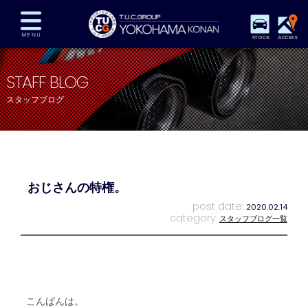
STOCK
ACCESS
在庫車両情報
保証&サービス
パーツリスト
STAFF BLOG
TUCとは？
店舗情報
アクセスマップ
スタッフブログ
全国納車
特別作業
注文販売
自動車保険
買取査定
スタッフ紹介
リクルート
お問い合わせ
会社概要
おじさんの特権。
プライバシーポリシー
スタッフblog
納車blog
post date:
2020.02.14
category:
スタッフブログ一覧
こんばんは。